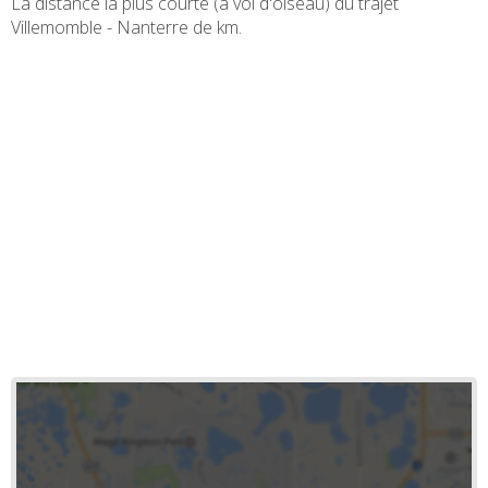
La distance la plus courte (à vol d'oiseau) du trajet
Villemomble - Nanterre de
km.